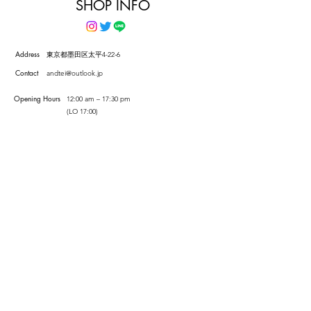
SHOP INFO
Address
​東京都墨田区太平4-22-6
Contact
andtei@outlook.jp
Opening Hours
12:00 am – 17:30 pm
(LO 17:00)
Saturday​
10:00 am – 17:00 pm
Sunday
(LO 17:00)
closed
​Wednesday