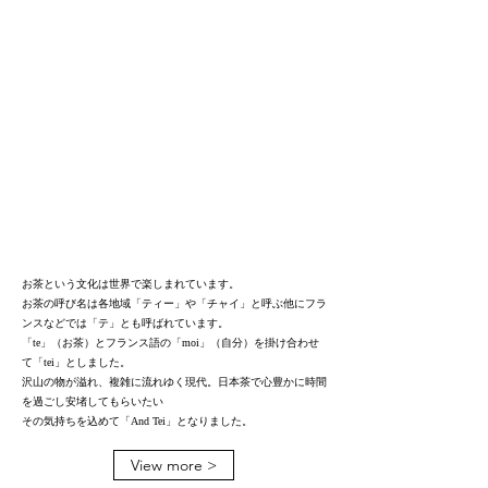
き、大切な人と分かち合う笑顔の時間。And Teiは、そんな
日々の幸せをお手伝いします。私たちのこだわりと想いが詰ま
った一杯と一口を、ぜひお楽しみください。
About Us
お茶という文化は世界で楽しまれています。
お茶の呼び名は各地域「ティー」や「チャイ」と呼ぶ他にフラ
ンスなどでは「テ」とも呼ばれています。
「te」（お茶）とフランス語の「moi」（自分）を掛け合わせ
て「tei」としました。
沢山の物が溢れ、複雑に流れゆく現代。日本茶で心豊かに時間
を過ごし安堵してもらいたい
その気持ちを込めて「And Tei」となりました。
View more >